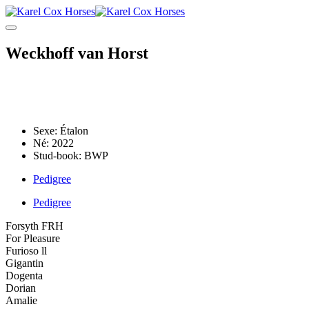
Weckhoff van Horst
ces
f van Horst
Sexe:
Étalon
Né:
2022
Stud-book:
BWP
Pedigree
Pedigree
Forsyth FRH
For Pleasure
Furioso ll
Gigantin
Dogenta
Dorian
Amalie