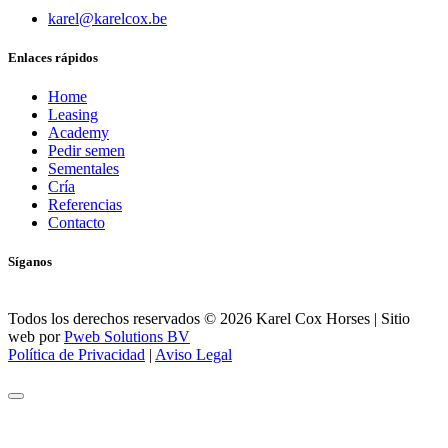
karel@karelcox.be
Enlaces rápidos
Home
Leasing
Academy
Pedir semen
Sementales
Cría
Referencias
Contacto
Síganos
Todos los derechos reservados © 2026 Karel Cox Horses
|
Sitio
web por
Pweb Solutions BV
Política de Privacidad
|
Aviso Legal